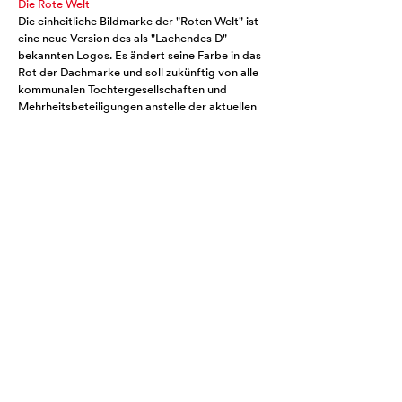
Die Rote Welt
Die einheitliche Bildmarke der "Roten Welt" ist
eine neue Version des als "Lachendes D"
bekannten Logos. Es ändert seine Farbe in das
Rot der Dachmarke und soll zukünftig von alle
kommunalen Tochtergesellschaften und
Mehrheitsbeteiligungen anstelle der aktuellen
Individuallogos verwendet werden. Die genaue
Identifikation des Absenders erfolgt auch hier
über einen entsprechenden Logozusatz. Die
Verwendung des Logos ohne eine solchen
Zusatz nicht mehr möglich.