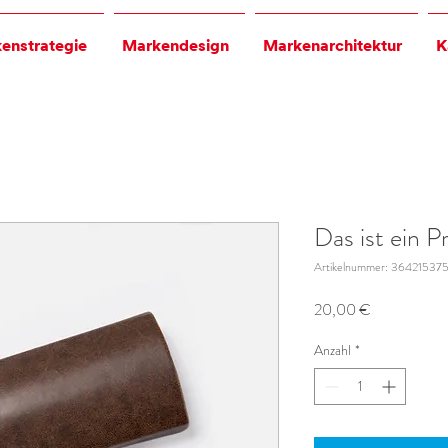
enstrategie
Markendesign
Markenarchitektur
K
Das ist ein P
Artikelnummer: 36421537
Preis
20,00 €
Anzahl
*